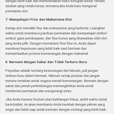
dengan lebih baik dan meminimalkan risiko kerugian besar. Hindari
taruhan yang terlalu besar, terutama jika Anda baru mengenal
permainan slot.
7. Mempelajari Fitur dan Mekanisme Slot
Setiap slot memiliki fitur dan mekanisme yang berbeda. Luangkan
waktu untuk membaca panduan permainan dan mempelajari simbol-
simbol, garis pembayaran, dan fitur bonus yang ditawarkan oleh slot
yang Anda pilih. Dengan memahami fitur-fitur ini, Anda dapat
membuat keputusan yang lebih baik saat bermain dan
memanfaatkan potensi kemenangan dengan maksimal.
8. Bermain dengan Sabar dan Tidak Terburu-Buru
Perjudian adalah tentang kesenangan dan hiburan, jadi jangan
terburu-buru dalam bermain. Nikmati setiap putaran dan jangan
merasa tertekan untuk segera meraih kemenangan. Bermain dengan
sabar dan penuh pertimbangan memungkinkan Anda untuk
menikmati permainan dan mengurangi stres.
Jika Anda merasa frustasi atau kehilangan fokus, ambil waktu untuk
beristirahat. Ini akan membantu Anda kembali dengan pikiran yang
segar dan lebih siap untuk bermain dengan strategi yang lebih baik.