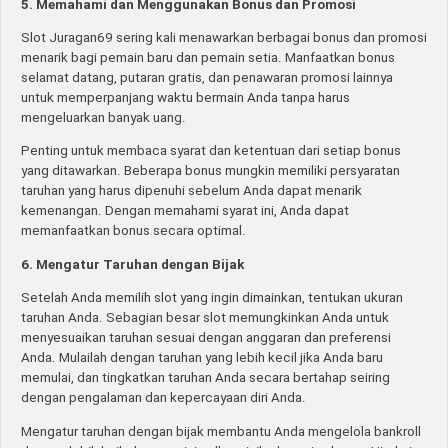
5. Memahami dan Menggunakan Bonus dan Promosi
Slot Juragan69 sering kali menawarkan berbagai bonus dan promosi
menarik bagi pemain baru dan pemain setia. Manfaatkan bonus
selamat datang, putaran gratis, dan penawaran promosi lainnya
untuk memperpanjang waktu bermain Anda tanpa harus
mengeluarkan banyak uang.
Penting untuk membaca syarat dan ketentuan dari setiap bonus
yang ditawarkan. Beberapa bonus mungkin memiliki persyaratan
taruhan yang harus dipenuhi sebelum Anda dapat menarik
kemenangan. Dengan memahami syarat ini, Anda dapat
memanfaatkan bonus secara optimal.
6. Mengatur Taruhan dengan Bijak
Setelah Anda memilih slot yang ingin dimainkan, tentukan ukuran
taruhan Anda. Sebagian besar slot memungkinkan Anda untuk
menyesuaikan taruhan sesuai dengan anggaran dan preferensi
Anda. Mulailah dengan taruhan yang lebih kecil jika Anda baru
memulai, dan tingkatkan taruhan Anda secara bertahap seiring
dengan pengalaman dan kepercayaan diri Anda.
Mengatur taruhan dengan bijak membantu Anda mengelola bankroll