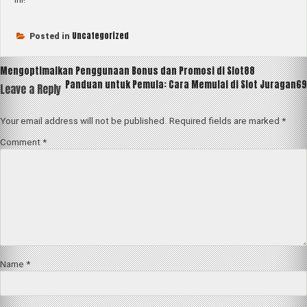
Uncategorized
Posted in
Post
Mengoptimalkan Penggunaan Bonus dan Promosi di Slot88
Panduan untuk Pemula: Cara Memulai di Slot Juragan69
Leave a Reply
navigation
Your email address will not be published.
Required fields are marked
*
Comment
*
Name
*