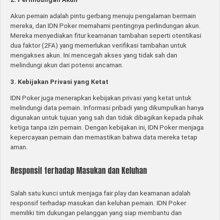
Akun pemain adalah pintu gerbang menuju pengalaman bermain
mereka, dan IDN Poker memahami pentingnya perlindungan akun.
Mereka menyediakan fitur keamanan tambahan seperti otentikasi
dua faktor (2FA) yang memerlukan verifikasi tambahan untuk
mengakses akun. Ini mencegah akses yang tidak sah dan
melindungi akun dari potensi ancaman.
3. Kebijakan Privasi yang Ketat
IDN Poker juga menerapkan kebijakan privasi yang ketat untuk
melindungi data pemain. Informasi pribadi yang dikumpulkan hanya
digunakan untuk tujuan yang sah dan tidak dibagikan kepada pihak
ketiga tanpa izin pemain. Dengan kebijakan ini, IDN Poker menjaga
kepercayaan pemain dan memastikan bahwa data mereka tetap
aman.
Responsif terhadap Masukan dan Keluhan
Salah satu kunci untuk menjaga fair play dan keamanan adalah
responsif terhadap masukan dan keluhan pemain. IDN Poker
memiliki tim dukungan pelanggan yang siap membantu dan