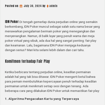
Posted on
July 30, 2024
by
admin
IDN Poker
Di tengah gemerlap dunia perjudian online yang semakin
berkembang, IDN Poker muncul sebagai salah satu nama besar yang
menawarkan pengalaman bermain poker yang menegangkan dan
menyenangkan. Namun, di balik layar yang penuh warna dan meja
poker virtual yang sibuk, ada dua hal yang sangat penting: fair play
dan keamanan. Lalu, bagaimana IDN Poker menjaga keduanya
dengan serius? Mari kita selami lebih dalam dan cari tahu.
Komitmen terhadap Fair Play
Ketika berbicara tentang perjudian online, keadilan permainan
adalah hal yang tak bisa ditawar. IDN Poker mengerti betul bahwa
para pemain membutuhkan kepercayaan penuh terhadap keadilan
permainan untuk menikmati setiap sesi dengan tenang. Ada
beberapa cara yang dilakukan IDN Poker untuk memastikan fair play:
1. Algoritma Pengacakan Kartu yang Terpercaya