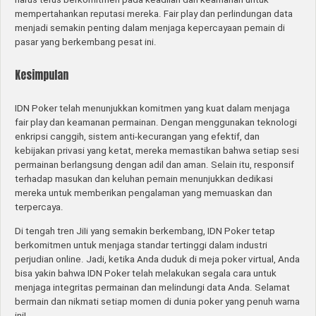
mempertahankan reputasi mereka. Fair play dan perlindungan data
menjadi semakin penting dalam menjaga kepercayaan pemain di
pasar yang berkembang pesat ini.
Kesimpulan
IDN Poker telah menunjukkan komitmen yang kuat dalam menjaga
fair play dan keamanan permainan. Dengan menggunakan teknologi
enkripsi canggih, sistem anti-kecurangan yang efektif, dan
kebijakan privasi yang ketat, mereka memastikan bahwa setiap sesi
permainan berlangsung dengan adil dan aman. Selain itu, responsif
terhadap masukan dan keluhan pemain menunjukkan dedikasi
mereka untuk memberikan pengalaman yang memuaskan dan
terpercaya.
Di tengah tren JiIi yang semakin berkembang, IDN Poker tetap
berkomitmen untuk menjaga standar tertinggi dalam industri
perjudian online. Jadi, ketika Anda duduk di meja poker virtual, Anda
bisa yakin bahwa IDN Poker telah melakukan segala cara untuk
menjaga integritas permainan dan melindungi data Anda. Selamat
bermain dan nikmati setiap momen di dunia poker yang penuh warna
ini!