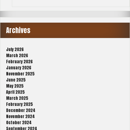
Archives
July 2026
March 2026
February 2026
January 2026
November 2025
June 2025
May 2025
April 2025
March 2025
February 2025
December 2024
November 2024
October 2024
September 2024