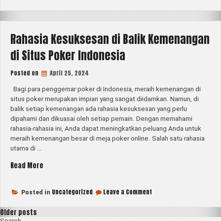
Kedai
Las
69:
Vegas
Membawa
ke
Sensasi
Rahasia Kesuksesan di Balik Kemenangan
Indonesia”
Las
Vegas
di Situs Poker Indonesia
ke
Indonesia
Posted on
April 25, 2024
Bagi para penggemar poker di Indonesia, meraih kemenangan di
situs poker merupakan impian yang sangat diidamkan. Namun, di
balik setiap kemenangan ada rahasia kesuksesan yang perlu
dipahami dan dikuasai oleh setiap pemain. Dengan memahami
rahasia-rahasia ini, Anda dapat meningkatkan peluang Anda untuk
meraih kemenangan besar di meja poker online. Salah satu rahasia
utama di …
“Rahasia
Read More
Kesuksesan
di
on
Uncategorized
Leave a Comment
Posted in
Balik
Rahasia
Kemenangan
Kesuksesan
Posts
Older posts
di
di
Search