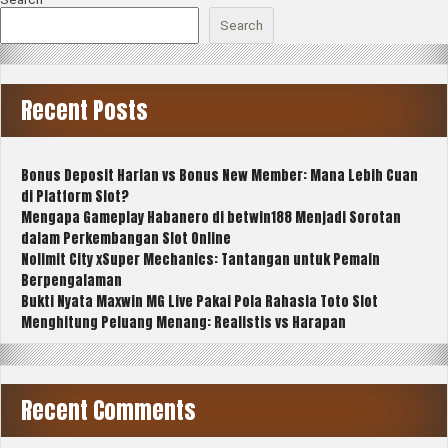
Situs
navigation
Balik
Poker
Search
Kemenangan
Indonesia”
di
Situs
Poker
Indonesia
Recent Posts
Bonus Deposit Harian vs Bonus New Member: Mana Lebih Cuan
di Platform Slot?
Mengapa Gameplay Habanero di betwin188 Menjadi Sorotan
dalam Perkembangan Slot Online
Nolimit City xSuper Mechanics: Tantangan untuk Pemain
Berpengalaman
Bukti Nyata Maxwin MG Live Pakai Pola Rahasia Toto Slot
Menghitung Peluang Menang: Realistis vs Harapan
Recent Comments