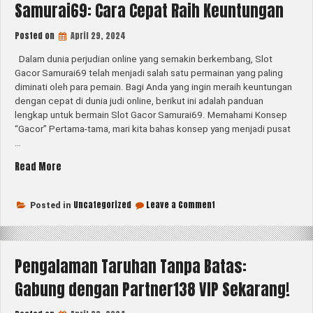
Bermain
Samurai69: Cara Cepat Raih Keuntungan
di
Indo
Posted on
April 29, 2024
VIP
Dalam dunia perjudian online yang semakin berkembang, Slot
Gacor Samurai69 telah menjadi salah satu permainan yang paling
diminati oleh para pemain. Bagi Anda yang ingin meraih keuntungan
dengan cepat di dunia judi online, berikut ini adalah panduan
lengkap untuk bermain Slot Gacor Samurai69. Memahami Konsep
“Gacor” Pertama-tama, mari kita bahas konsep yang menjadi pusat
…
“Panduan
Read More
Lengkap
Bermain
on
Uncategorized
Leave a Comment
Posted in
Slot
Panduan
Gacor
Lengkap
Samurai69:
Bermain
Cara
Slot
Pengalaman Taruhan Tanpa Batas:
Cepat
Gacor
Raih
Samurai69:
Gabung dengan Partner138 VIP Sekarang!
Keuntungan”
Cara
Cepat