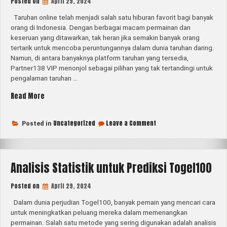
Posted on
April 29, 2024
Raih
Keuntungan
Taruhan online telah menjadi salah satu hiburan favorit bagi banyak
orang di Indonesia. Dengan berbagai macam permainan dan
keseruan yang ditawarkan, tak heran jika semakin banyak orang
tertarik untuk mencoba peruntungannya dalam dunia taruhan daring.
Namun, di antara banyaknya platform taruhan yang tersedia,
Partner138 VIP menonjol sebagai pilihan yang tak tertandingi untuk
pengalaman taruhan …
“Pengalaman
Read More
Taruhan
Tanpa
on
Uncategorized
Leave a Comment
Posted in
Batas:
Pengalaman
Gabung
Taruhan
dengan
Tanpa
Partner138
Batas:
Analisis Statistik untuk Prediksi Togel100
VIP
Gabung
Sekarang!”
dengan
Posted on
April 29, 2024
Partner138
VIP
Dalam dunia perjudian Togel100, banyak pemain yang mencari cara
Sekarang!
untuk meningkatkan peluang mereka dalam memenangkan
permainan. Salah satu metode yang sering digunakan adalah analisis