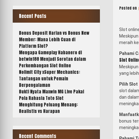
Posted on
Recent Posts
Slot onli
Bonus Deposit Harian vs Bonus New
Meskipun 
Member: Mana Lebih Cuan di
meraih ke
Platform Slot?
Mengapa Gameplay Habanero di
Pahami Ca
betwin188 Menjadi Sorotan dalam
Slot Onlin
Perkembangan Slot Online
Meskipun
Nolimit City xSuper Mechanics:
yang lebi
Tantangan untuk Pemain
Pilih Slo
Berpengalaman
slot dalam
Bukti Nyata Maxwin MG Live Pakai
dan dalam
Pola Rahasia Toto Slot
meningkat
Menghitung Peluang Menang:
Realistis vs Harapan
Manfaatk
bonus ter
meningkat
Recent Comments
Pahami T