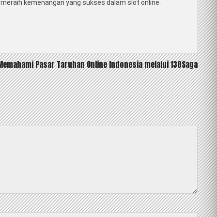
 meraih kemenangan yang sukses dalam slot online.
Memahami Pasar Taruhan Online Indonesia melalui 138Saga