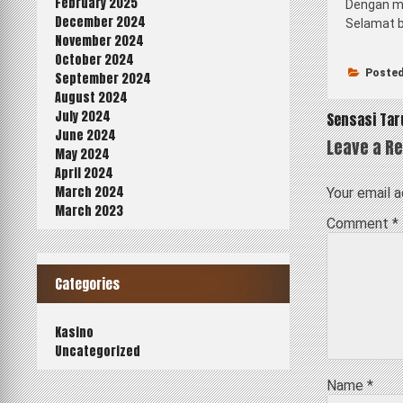
February 2025
Dengan me
December 2024
Selamat b
November 2024
October 2024
Posted
September 2024
August 2024
July 2024
Post
Sensasi Tar
June 2024
Leave a Re
navigati
May 2024
April 2024
March 2024
Your email a
March 2023
Comment
*
Categories
Kasino
Uncategorized
Name
*