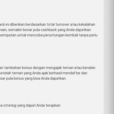
ini diberikan berdasarkan total turnover atau kekalahan
main, semakin besar pula cashback yang Anda dapatkan.
kesempatan untuk mencoba peruntungan kembali tanpa perlu
atkan tambahan bonus dengan mengajak teman atau kenalan
n setelah teman yang Anda ajak berhasil mendaftar dan
sar pula bonus yang bisa Anda dapatkan.
a strategi yang dapat Anda terapkan: