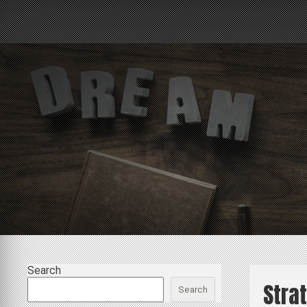
Skip
to
content
Search
Stra
Search