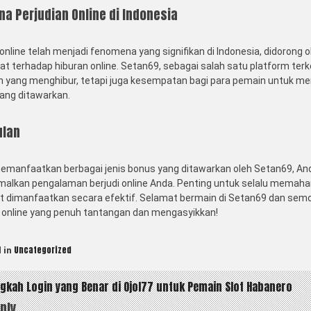
a Perjudian Online di Indonesia
 online telah menjadi fenomena yang signifikan di Indonesia, didorong
t terhadap hiburan online. Setan69, sebagai salah satu platform terk
 yang menghibur, tetapi juga kesempatan bagi para pemain untuk me
ang ditawarkan.
ulan
manfaatkan berbagai jenis bonus yang ditawarkan oleh Setan69, A
lkan pengalaman berjudi online Anda. Penting untuk selalu memaham
t dimanfaatkan secara efektif. Selamat bermain di Setan69 dan semo
t online yang penuh tantangan dan mengasyikkan!
Uncategorized
 in
gkah Login yang Benar di Ojol77 untuk Pemain Slot Habanero
ply