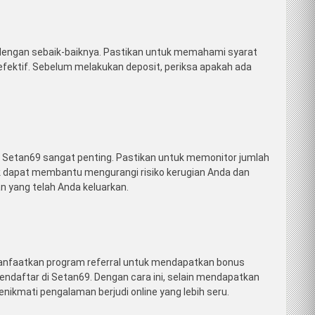
engan sebaik-baiknya. Pastikan untuk memahami syarat
efektif. Sebelum melakukan deposit, periksa apakah ada
 Setan69 sangat penting. Pastikan untuk memonitor jumlah
k dapat membantu mengurangi risiko kerugian Anda dan
 yang telah Anda keluarkan.
 manfaatkan program referral untuk mendapatkan bonus
ndaftar di Setan69. Dengan cara ini, selain mendapatkan
kmati pengalaman berjudi online yang lebih seru.