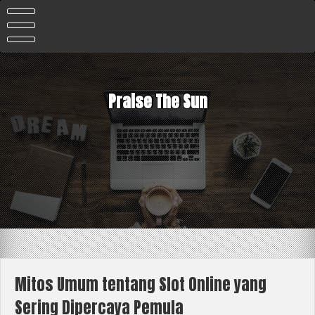
Skip
to
content
Praise The Sun
Mitos Umum tentang Slot Online yang
Sering Dipercaya Pemula