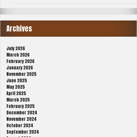
Archives
July 2026
March 2026
February 2026
January 2026
November 2025
June 2025
May 2025
April 2025
March 2025
February 2025
December 2024
November 2024
October 2024
September 2024