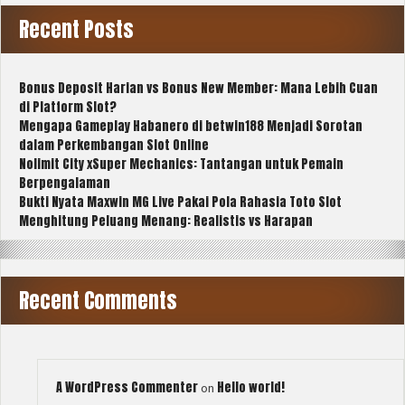
Recent Posts
Bonus Deposit Harian vs Bonus New Member: Mana Lebih Cuan
di Platform Slot?
Mengapa Gameplay Habanero di betwin188 Menjadi Sorotan
dalam Perkembangan Slot Online
Nolimit City xSuper Mechanics: Tantangan untuk Pemain
Berpengalaman
Bukti Nyata Maxwin MG Live Pakai Pola Rahasia Toto Slot
Menghitung Peluang Menang: Realistis vs Harapan
Recent Comments
A WordPress Commenter
Hello world!
on