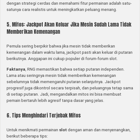
dengan strategi cerdas dan memahami fitur permainan adalah satu-
satunya cara realistis untuk meningkatkan peluang menang.
5. Mitos: Jackpot Akan Keluar Jika Mesin Sudah Lama Tidak
Memberikan Kemenangan
Pemula sering berpikir bahwa jika mesin tidak memberikan
kemenangan dalam waktu lama, jackpot pasti akan keluar di putaran
berikutnya. Anggapan ini cukup populer di forum-forum slot.
Faktanya
, RNG memastikan bahwa setiap putaran independen.
Lama atau seringnya mesin tidak memberikan kemenangan
sebelumnya tidak memengaruhi putaran selanjutnya. Jackpot
progresif juga dikontrol secara terpisah, dan peluangnya tetap sama
di setiap putaran. Jadi, mengandalkan mitos ini bisa membuat
pemain bertaruh lebih agresif tanpa dasar yang jelas.
6. Tips Menghindari Terjebak Mitos
Untuk menikmati permainan
slot
dengan aman dan menyenangkan,
berikut beberapa tips: