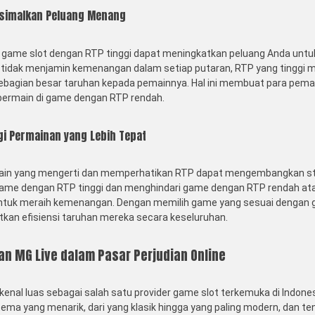
simalkan Peluang Menang
 game slot dengan RTP tinggi dapat meningkatkan peluang Anda unt
 tidak menjamin kemenangan dalam setiap putaran, RTP yang tingg
ebagian besar taruhan kepada pemainnya. Hal ini membuat para pema
bermain di game dengan RTP rendah.
egi Permainan yang Lebih Tepat
in yang mengerti dan memperhatikan RTP dapat mengembangkan stra
ame dengan RTP tinggi dan menghindari game dengan RTP rendah atau 
tuk meraih kemenangan. Dengan memilih game yang sesuai dengan g
kan efisiensi taruhan mereka secara keseluruhan.
an MG Live dalam Pasar Perjudian Online
ikenal luas sebagai salah satu provider game slot terkemuka di Indon
tema yang menarik, dari yang klasik hingga yang paling modern, dan