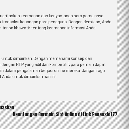
prioritaskan keamanan dan kenyamanan para pemainnya.
n transaksi keuangan para pengguna. Dengan demikian, Anda
 tanpa khawatir tentang keamanan informasi Anda.
lot untuk dimainkan. Dengan memahami konsep dan
 dengan RTP yang adil dan kompetitif, para pemain dapat
 dalam pengalaman berjudi online mereka. Jangan ragu
Anda untuk dimainkan hari ini!
muaskan
Keuntungan Bermain Slot Online di Link Panenslot77