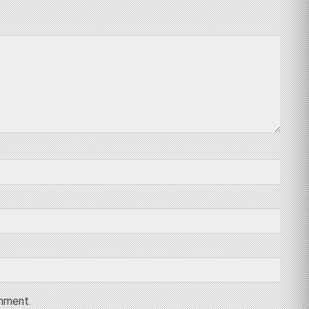
omment.