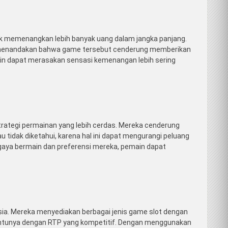
uk memenangkan lebih banyak uang dalam jangka panjang.
i menandakan bahwa game tersebut cenderung memberikan
in dapat merasakan sensasi kemenangan lebih sering
tegi permainan yang lebih cerdas. Mereka cenderung
tidak diketahui, karena hal ini dapat mengurangi peluang
aya bermain dan preferensi mereka, pemain dapat
esia. Mereka menyediakan berbagai jenis game slot dengan
 tentunya dengan RTP yang kompetitif. Dengan menggunakan