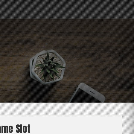
ame Slot