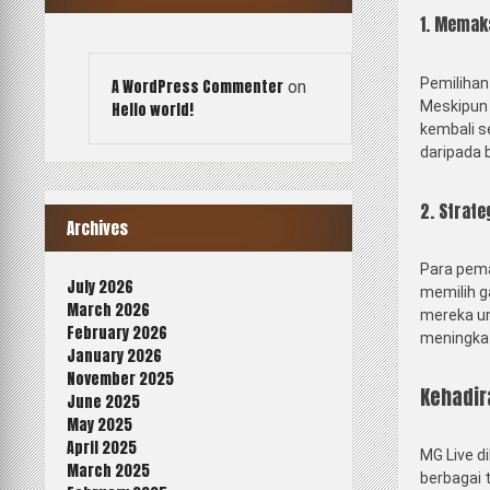
1. Memak
Pemilihan
A WordPress Commenter
on
Meskipun
Hello world!
kembali s
daripada 
2. Strat
Archives
Para pema
July 2026
memilih g
March 2026
mereka un
February 2026
meningkat
January 2026
November 2025
Kehadir
June 2025
May 2025
April 2025
MG Live d
March 2025
berbagai 