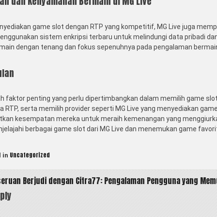
n dan Kenyamanan Bermain di MG Live
nyediakan game slot dengan RTP yang kompetitif, MG Live juga mem
nggunakan sistem enkripsi terbaru untuk melindungi data pribadi da
main dengan tenang dan fokus sepenuhnya pada pengalaman bermain
ulan
h faktor penting yang perlu dipertimbangkan dalam memilih game s
a RTP, serta memilih provider seperti MG Live yang menyediakan game
kan kesempatan mereka untuk meraih kemenangan yang menggiurkan
jelajahi berbagai game slot dari MG Live dan menemukan game favorit 
Uncategorized
 in
seruan Berjudi dengan Citra77: Pengalaman Pengguna yang Me
ply
on