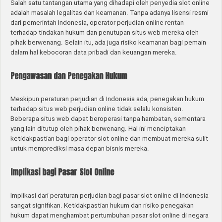
Salah satu tantangan utama yang dihadapi oleh penyedia slot online
adalah masalah legalitas dan keamanan. Tanpa adanya lisensi resmi
dari pemerintah Indonesia, operator perjudian online rentan
terhadap tindakan hukum dan penutupan situs web mereka oleh
pihak berwenang. Selain itu, ada juga risiko keamanan bagi pemain
dalam hal kebocoran data pribadi dan keuangan mereka.
Pengawasan dan Penegakan Hukum
Meskipun peraturan perjudian di Indonesia ada, penegakan hukum
terhadap situs web perjudian online tidak selalu konsisten.
Beberapa situs web dapat beroperasi tanpa hambatan, sementara
yang lain ditutup oleh pihak berwenang. Hal ini menciptakan
ketidakpastian bagi operator slot online dan membuat mereka sulit
untuk memprediksi masa depan bisnis mereka.
Implikasi bagi Pasar Slot Online
Implikasi dari peraturan perjudian bagi pasar slot online di Indonesia
sangat signifikan. Ketidakpastian hukum dan risiko penegakan
hukum dapat menghambat pertumbuhan pasar slot online di negara