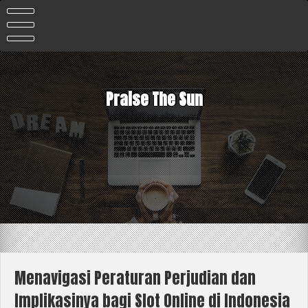
Skip
to
content
Praise The Sun
Menavigasi Peraturan Perjudian dan
Implikasinya bagi Slot Online di Indonesia