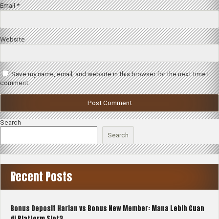
Email
*
Website
Save my name, email, and website in this browser for the next time I
comment.
Search
Search
Recent Posts
Bonus Deposit Harian vs Bonus New Member: Mana Lebih Cuan
di Platform Slot?