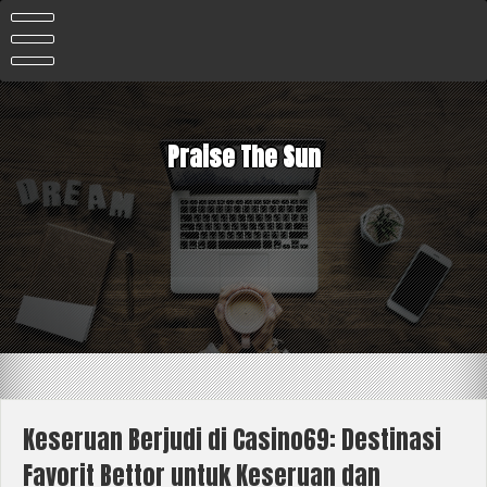
Skip
to
content
Praise The Sun
Keseruan Berjudi di Casino69: Destinasi
Favorit Bettor untuk Keseruan dan