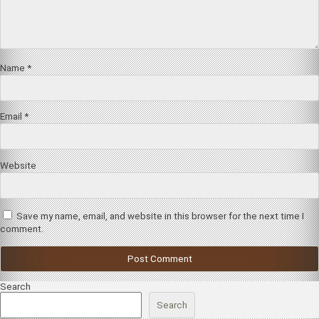
Name
*
Email
*
Website
Save my name, email, and website in this browser for the next time I
comment.
Search
Search