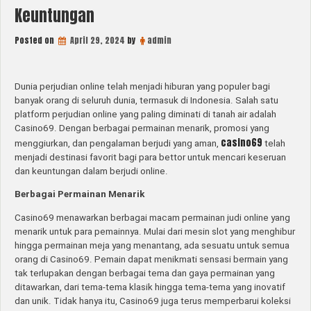
Keuntungan
Posted on
April 29, 2024
by
admin
Dunia perjudian online telah menjadi hiburan yang populer bagi
banyak orang di seluruh dunia, termasuk di Indonesia. Salah satu
platform perjudian online yang paling diminati di tanah air adalah
Casino69. Dengan berbagai permainan menarik, promosi yang
casino69
menggiurkan, dan pengalaman berjudi yang aman,
telah
menjadi destinasi favorit bagi para bettor untuk mencari keseruan
dan keuntungan dalam berjudi online.
Berbagai Permainan Menarik
Casino69 menawarkan berbagai macam permainan judi online yang
menarik untuk para pemainnya. Mulai dari mesin slot yang menghibur
hingga permainan meja yang menantang, ada sesuatu untuk semua
orang di Casino69. Pemain dapat menikmati sensasi bermain yang
tak terlupakan dengan berbagai tema dan gaya permainan yang
ditawarkan, dari tema-tema klasik hingga tema-tema yang inovatif
dan unik. Tidak hanya itu, Casino69 juga terus memperbarui koleksi