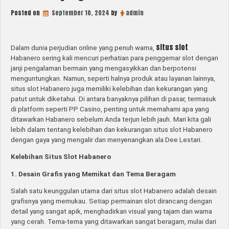
Posted on
September 10, 2024
by
admin
situs slot
Dalam dunia perjudian online yang penuh warna,
Habanero sering kali mencuri perhatian para penggemar slot dengan
janji pengalaman bermain yang mengasyikkan dan berpotensi
menguntungkan. Namun, seperti halnya produk atau layanan lainnya,
situs slot Habanero juga memiliki kelebihan dan kekurangan yang
patut untuk diketahui. Di antara banyaknya pilihan di pasar, termasuk
di platform seperti PP Casino, penting untuk memahami apa yang
ditawarkan Habanero sebelum Anda terjun lebih jauh. Mari kita gali
lebih dalam tentang kelebihan dan kekurangan situs slot Habanero
dengan gaya yang mengalir dan menyenangkan ala Dee Lestari.
Kelebihan Situs Slot Habanero
1. Desain Grafis yang Memikat dan Tema Beragam
Salah satu keunggulan utama dari situs slot Habanero adalah desain
grafisnya yang memukau. Setiap permainan slot dirancang dengan
detail yang sangat apik, menghadirkan visual yang tajam dan warna
yang cerah. Tema-tema yang ditawarkan sangat beragam, mulai dari