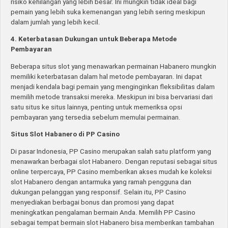
risiko kehilangan yang lebih besar. Ini mungkin tidak ideal bagi
pemain yang lebih suka kemenangan yang lebih sering meskipun
dalam jumlah yang lebih kecil.
4. Keterbatasan Dukungan untuk Beberapa Metode
Pembayaran
Beberapa situs slot yang menawarkan permainan Habanero mungkin
memiliki keterbatasan dalam hal metode pembayaran. Ini dapat
menjadi kendala bagi pemain yang menginginkan fleksibilitas dalam
memilih metode transaksi mereka. Meskipun ini bisa bervariasi dari
satu situs ke situs lainnya, penting untuk memeriksa opsi
pembayaran yang tersedia sebelum memulai permainan.
Situs Slot Habanero di PP Casino
Di pasar Indonesia, PP Casino merupakan salah satu platform yang
menawarkan berbagai slot Habanero. Dengan reputasi sebagai situs
online terpercaya, PP Casino memberikan akses mudah ke koleksi
slot Habanero dengan antarmuka yang ramah pengguna dan
dukungan pelanggan yang responsif. Selain itu, PP Casino
menyediakan berbagai bonus dan promosi yang dapat
meningkatkan pengalaman bermain Anda. Memilih PP Casino
sebagai tempat bermain slot Habanero bisa memberikan tambahan