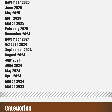
November 2025
June 2025
May 2025
April 2025
March 2025
February 2025
December 2024
November 2024
October 2024
September 2024
August 2024
July 2024
June 2024
May 2024
April 2024
March 2024
March 2023
Categories