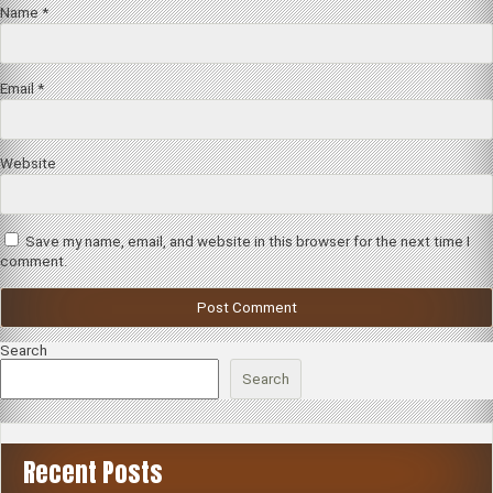
Name
*
Email
*
Website
Save my name, email, and website in this browser for the next time I
comment.
Search
Search
Recent Posts