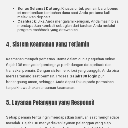
Bonus Selamat Datang
: Khusus untuk pemain baru, bonus
ini memberikan tambahan dana saat Anda pertama kali
melakukan deposit.
Cashback
: Jika Anda mengalami kerugian, Anda masih bisa
mendapatkan kembali sebagian dari taruhan Anda melalui
program cashback yang ditawarkan.
4. Sistem Keamanan yang Terjamin
Keamanan menjadi perhatian utama dalam dunia perjudian online.
Gajah138 menyadari pentingnya perlindungan data pribadi dan
transaksi pemain. Dengan sistem enkripsi yang canggih, Anda bisa
merasa tenang saat bermain. Proses
Gajah138 login
pun
berlangsung aman, sehingga Anda dapat fokus pada permainan
tanpa khawatir akan ancaman keamanan.
5. Layanan Pelanggan yang Responsif
Setiap pemain tentu ingin mendapatkan bantuan saat menghadapi
masalah. Gajah138 menyediakan layanan pelanggan yang siap