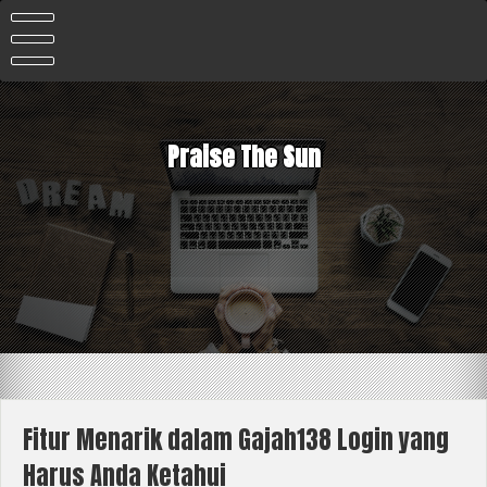
Skip
to
content
Praise The Sun
Fitur Menarik dalam Gajah138 Login yang
Harus Anda Ketahui