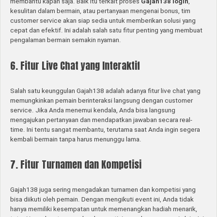
membantu kapan saja. Baik itu terkait proses
Gajah138 login
,
kesulitan dalam bermain, atau pertanyaan mengenai bonus, tim
customer service akan siap sedia untuk memberikan solusi yang
cepat dan efektif. Ini adalah salah satu fitur penting yang membuat
pengalaman bermain semakin nyaman.
6. Fitur Live Chat yang Interaktif
Salah satu keunggulan Gajah138 adalah adanya fitur live chat yang
memungkinkan pemain berinteraksi langsung dengan customer
service. Jika Anda menemui kendala, Anda bisa langsung
mengajukan pertanyaan dan mendapatkan jawaban secara real-
time. Ini tentu sangat membantu, terutama saat Anda ingin segera
kembali bermain tanpa harus menunggu lama.
7. Fitur Turnamen dan Kompetisi
Gajah138 juga sering mengadakan turnamen dan kompetisi yang
bisa diikuti oleh pemain. Dengan mengikuti event ini, Anda tidak
hanya memiliki kesempatan untuk memenangkan hadiah menarik,