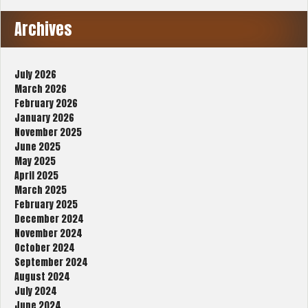
Archives
July 2026
March 2026
February 2026
January 2026
November 2025
June 2025
May 2025
April 2025
March 2025
February 2025
December 2024
November 2024
October 2024
September 2024
August 2024
July 2024
June 2024