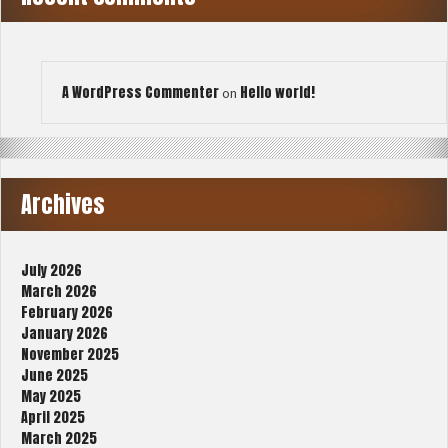
A WordPress Commenter
Hello world!
on
Archives
July 2026
March 2026
February 2026
January 2026
November 2025
June 2025
May 2025
April 2025
March 2025