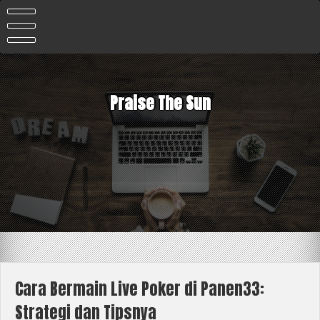
Skip
to
content
Praise The Sun
Cara Bermain Live Poker di Panen33:
Strategi dan Tipsnya