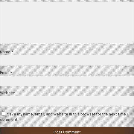
Name
*
Email
*
Website
Save my name, email, and website in this browser for the next time I
comment.