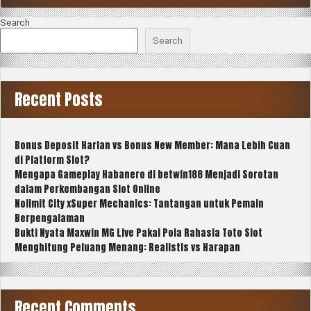
Search
Search
Recent Posts
Bonus Deposit Harian vs Bonus New Member: Mana Lebih Cuan
di Platform Slot?
Mengapa Gameplay Habanero di betwin188 Menjadi Sorotan
dalam Perkembangan Slot Online
Nolimit City xSuper Mechanics: Tantangan untuk Pemain
Berpengalaman
Bukti Nyata Maxwin MG Live Pakai Pola Rahasia Toto Slot
Menghitung Peluang Menang: Realistis vs Harapan
Recent Comments