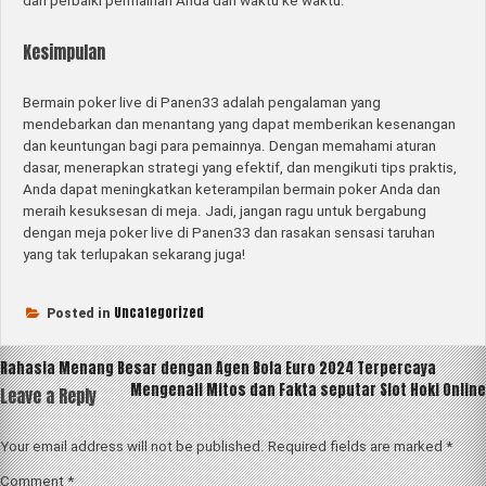
dan perbaiki permainan Anda dari waktu ke waktu.
Kesimpulan
Bermain poker live di Panen33 adalah pengalaman yang
mendebarkan dan menantang yang dapat memberikan kesenangan
dan keuntungan bagi para pemainnya. Dengan memahami aturan
dasar, menerapkan strategi yang efektif, dan mengikuti tips praktis,
Anda dapat meningkatkan keterampilan bermain poker Anda dan
meraih kesuksesan di meja. Jadi, jangan ragu untuk bergabung
dengan meja poker live di Panen33 dan rasakan sensasi taruhan
yang tak terlupakan sekarang juga!
Uncategorized
Posted in
Post
Rahasia Menang Besar dengan Agen Bola Euro 2024 Terpercaya
Mengenali Mitos dan Fakta seputar Slot Hoki Online
Leave a Reply
navigation
Your email address will not be published.
Required fields are marked
*
Comment
*