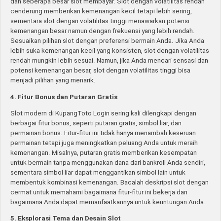
dan seberapa besar slot membayar. Slot dengan volatilitas rendah
cenderung memberikan kemenangan kecil tetapi lebih sering,
sementara slot dengan volatilitas tinggi menawarkan potensi
kemenangan besar namun dengan frekuensi yang lebih rendah.
Sesuaikan pilihan slot dengan preferensi bermain Anda. Jika Anda
lebih suka kemenangan kecil yang konsisten, slot dengan volatilitas
rendah mungkin lebih sesuai. Namun, jika Anda mencari sensasi dan
potensi kemenangan besar, slot dengan volatilitas tinggi bisa
menjadi pilihan yang menarik.
4. Fitur Bonus dan Putaran Gratis
Slot modern di KupangToto Login sering kali dilengkapi dengan
berbagai fitur bonus, seperti putaran gratis, simbol liar, dan
permainan bonus. Fitur-fitur ini tidak hanya menambah keseruan
permainan tetapi juga meningkatkan peluang Anda untuk meraih
kemenangan. Misalnya, putaran gratis memberikan kesempatan
untuk bermain tanpa menggunakan dana dari bankroll Anda sendiri,
sementara simbol liar dapat menggantikan simbol lain untuk
membentuk kombinasi kemenangan. Bacalah deskripsi slot dengan
cermat untuk memahami bagaimana fitur-fitur ini bekerja dan
bagaimana Anda dapat memanfaatkannya untuk keuntungan Anda.
5. Eksplorasi Tema dan Desain Slot