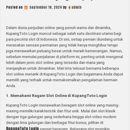
Posted on
September 18, 2024
by
admin
Dalam dunia perjudian online yang penuh warna dan dinamika,
KupangToto Login muncul sebagai salah satu destinasi utama bagi
para pecinta slot di Indonesia. Di sini, setiap pemain diundang untuk
merasakan sensasi permainan yang tidak hanya menghibur tetapi
juga menawarkan peluang besar untuk meraih kemenangan. Namun,
sebelum memulai perjalanan di platform ini, penting untuk mengenal
lebih dalam jenis slot online yang tersedia dan mana yang
menjanjikan untuk dimainkan. Mari kita telusuri bersama beberapa
slot online menarik di KupangToto Login dan bagaimana Anda dapat
memilih yang terbaik untuk memaksimalkan pengalaman bermain
Anda.
1. Memahami Ragam Slot Online di KupangToto Login
KupangToto Login menawarkan beragam slot online yang masing-
masing memiliki karakteristik dan fitur unik. Mulai dari slot klasik
dengan tiga gulungan yang sederhana hingga slot video modern
dengan lima gulungan dan berbagai fitur bonus, pilihan di
KupangToto Login
sangat beragam. Beberapa slot mungkin