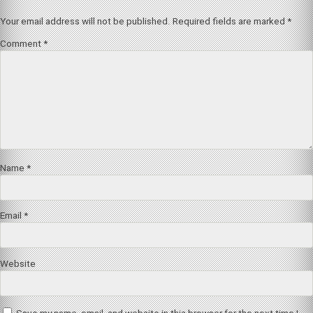
Your email address will not be published.
Required fields are marked
*
Comment
*
Name
*
Email
*
Website