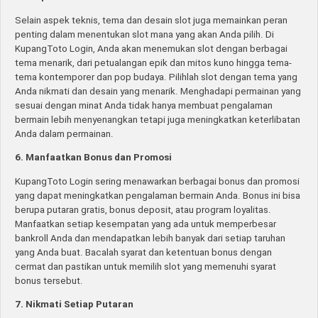
Selain aspek teknis, tema dan desain slot juga memainkan peran
penting dalam menentukan slot mana yang akan Anda pilih. Di
KupangToto Login, Anda akan menemukan slot dengan berbagai
tema menarik, dari petualangan epik dan mitos kuno hingga tema-
tema kontemporer dan pop budaya. Pilihlah slot dengan tema yang
Anda nikmati dan desain yang menarik. Menghadapi permainan yang
sesuai dengan minat Anda tidak hanya membuat pengalaman
bermain lebih menyenangkan tetapi juga meningkatkan keterlibatan
Anda dalam permainan.
6. Manfaatkan Bonus dan Promosi
KupangToto Login sering menawarkan berbagai bonus dan promosi
yang dapat meningkatkan pengalaman bermain Anda. Bonus ini bisa
berupa putaran gratis, bonus deposit, atau program loyalitas.
Manfaatkan setiap kesempatan yang ada untuk memperbesar
bankroll Anda dan mendapatkan lebih banyak dari setiap taruhan
yang Anda buat. Bacalah syarat dan ketentuan bonus dengan
cermat dan pastikan untuk memilih slot yang memenuhi syarat
bonus tersebut.
7. Nikmati Setiap Putaran