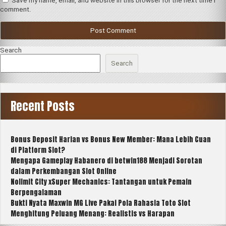
Save my name, email, and website in this browser for the next time I
comment.
Search
Search
Recent Posts
Bonus Deposit Harian vs Bonus New Member: Mana Lebih Cuan
di Platform Slot?
Mengapa Gameplay Habanero di betwin188 Menjadi Sorotan
dalam Perkembangan Slot Online
Nolimit City xSuper Mechanics: Tantangan untuk Pemain
Berpengalaman
Bukti Nyata Maxwin MG Live Pakai Pola Rahasia Toto Slot
Menghitung Peluang Menang: Realistis vs Harapan