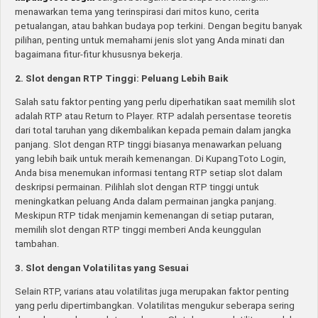
menawarkan tema yang terinspirasi dari mitos kuno, cerita
petualangan, atau bahkan budaya pop terkini. Dengan begitu banyak
pilihan, penting untuk memahami jenis slot yang Anda minati dan
bagaimana fitur-fitur khususnya bekerja.
2. Slot dengan RTP Tinggi: Peluang Lebih Baik
Salah satu faktor penting yang perlu diperhatikan saat memilih slot
adalah RTP atau Return to Player. RTP adalah persentase teoretis
dari total taruhan yang dikembalikan kepada pemain dalam jangka
panjang. Slot dengan RTP tinggi biasanya menawarkan peluang
yang lebih baik untuk meraih kemenangan. Di KupangToto Login,
Anda bisa menemukan informasi tentang RTP setiap slot dalam
deskripsi permainan. Pilihlah slot dengan RTP tinggi untuk
meningkatkan peluang Anda dalam permainan jangka panjang.
Meskipun RTP tidak menjamin kemenangan di setiap putaran,
memilih slot dengan RTP tinggi memberi Anda keunggulan
tambahan.
3. Slot dengan Volatilitas yang Sesuai
Selain RTP, varians atau volatilitas juga merupakan faktor penting
yang perlu dipertimbangkan. Volatilitas mengukur seberapa sering